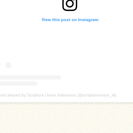
View this post on Instagram
post shared by Scripture Union Indonesia (@scriptureunion_id)