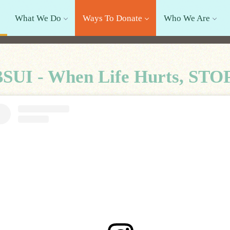
What We Do
Ways To Donate
Who We Are
SUI - When Life Hurts, STO