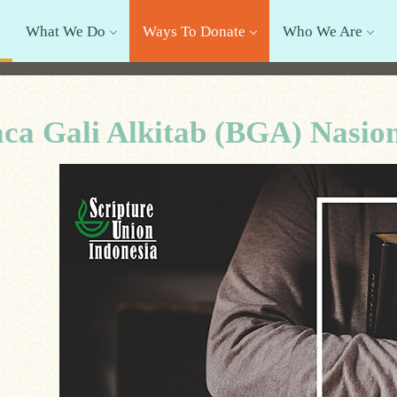
What We Do
Ways To Donate
Who We Are
ca Gali Alkitab (BGA) Nasio