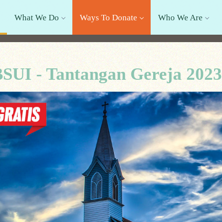
What We Do
Ways To Donate
Who We Are
SUI - Tantangan Gereja 202