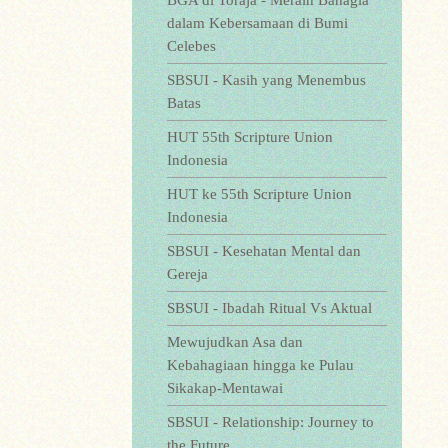
BGA di Toraja - Meraih Bahagia
dalam Kebersamaan di Bumi
Celebes
SBSUI - Kasih yang Menembus
Batas
HUT 55th Scripture Union
Indonesia
HUT ke 55th Scripture Union
Indonesia
SBSUI - Kesehatan Mental dan
Gereja
SBSUI - Ibadah Ritual Vs Aktual
Mewujudkan Asa dan
Kebahagiaan hingga ke Pulau
Sikakap-Mentawai
SBSUI - Relationship: Journey to
the Future