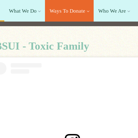
What We Do
Ways To Donate
Who We Are
SUI - Toxic Family