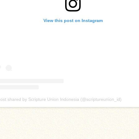
View this post on Instagram
post shared by Scripture Union Indonesia (@scriptureunion_id)