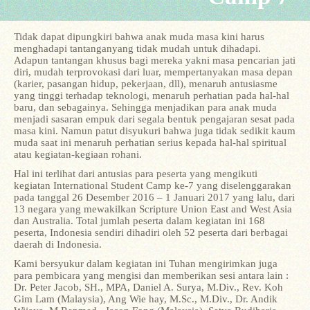
Tidak dapat dipungkiri bahwa anak muda masa kini harus
menghadapi tantanganyang tidak mudah untuk dihadapi.
Adapun tantangan khusus bagi mereka yakni masa pencarian jati
diri, mudah terprovokasi dari luar, mempertanyakan masa depan
(karier, pasangan hidup, pekerjaan, dll), menaruh antusiasme
yang tinggi terhadap teknologi, menaruh perhatian pada hal-hal
baru, dan sebagainya. Sehingga menjadikan para anak muda
menjadi sasaran empuk dari segala bentuk pengajaran sesat pada
masa kini. Namun patut disyukuri bahwa juga tidak sedikit kaum
muda saat ini menaruh perhatian serius kepada hal-hal spiritual
atau kegiatan-kegiaan rohani.
Hal ini terlihat dari antusias para peserta yang mengikuti
kegiatan International Student Camp ke-7 yang diselenggarakan
pada tanggal 26 Desember 2016 – 1 Januari 2017 yang lalu, dari
13 negara yang mewakilkan Scripture Union East and West Asia
dan Australia. Total jumlah peserta dalam kegiatan ini 168
peserta, Indonesia sendiri dihadiri oleh 52 peserta dari berbagai
daerah di Indonesia.
Kami bersyukur dalam kegiatan ini Tuhan mengirimkan juga
para pembicara yang mengisi dan memberikan sesi antara lain :
Dr. Peter Jacob, SH., MPA, Daniel A. Surya, M.Div., Rev. Koh
Gim Lam (Malaysia), Ang Wie hay, M.Sc., M.Div., Dr. Andik